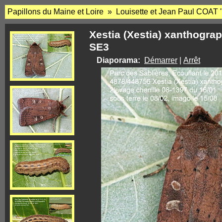
Papillons du Maine et Loire » Louisette et Jean Paul COAT 