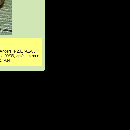
 Angers le 2017-02-03
le 09/03, après sa mue
PC PJ4