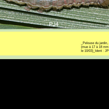
_Pelouse du jardin,
(mue à 17 à 18 mm 
le 10/03)_Ident : J