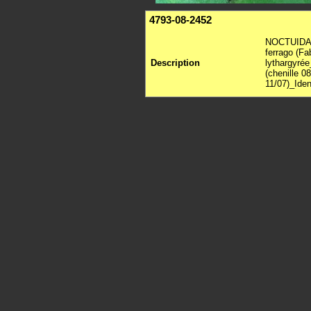
4793-08-2452
NOCTUIDAE,
ferrago (Fa
Description
lythargyrée
(chenille 0
11/07)_Ide