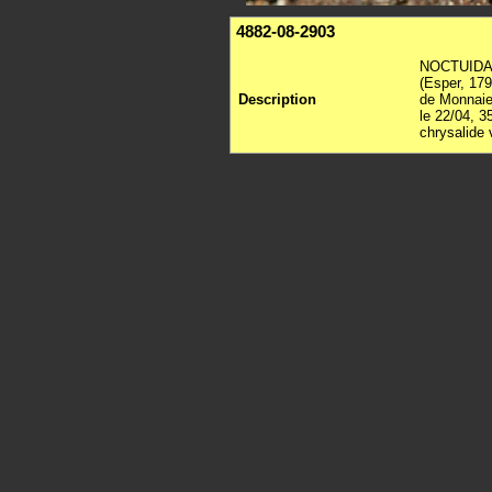
4882-08-2903
NOCTUIDAE,
(Esper, 17
Description
de Monnaie
le 22/04, 3
chrysalide 