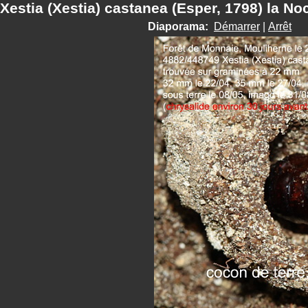
Xestia (Xestia) castanea (Esper, 1798) la N
Diaporama:
Démarrer
|
Arrêt