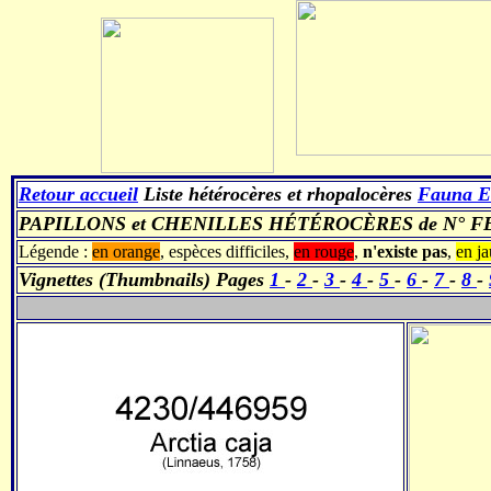
Retour accueil
Liste hétérocères et rhopalocères
Fauna E
PAPILLONS et CHENILLES HÉTÉROCÈRES de N° FE 
Légende :
en orange
, espèces difficiles,
en rouge
,
n'existe pas
,
en j
Vignettes (Thumbnails) Pages
1
-
2
-
3
-
4
-
5
-
6
-
7
-
8
-