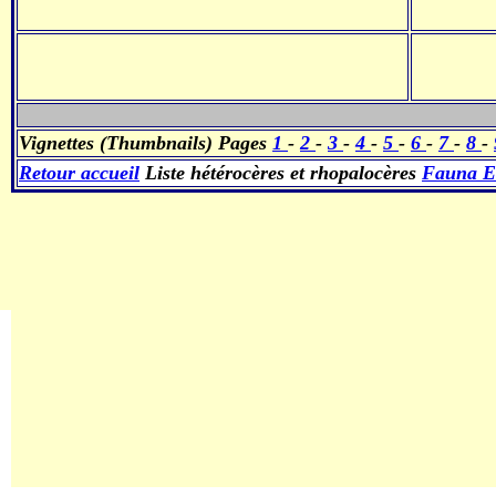
Vignettes (Thumbnails) Pages
1
-
2
-
3
-
4
-
5
-
6
-
7
-
8
-
Retour accueil
Liste hétérocères et rhopalocères
Fauna E